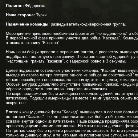
Полигон:
Фёдоровка.
Наша сторона:
Турки.
Назначение команды:
разведывательно-диверсионная группа.
Мероприятие привлекло необычным форматом "ночь-день-ночь" и о
В первой ночной фазе приняли участие два бойца "Каскада". Команд
атаковать станицу "Казаков".
Ночь наши бойцы провели в охранении лагеря, с рассветом выдвину
подобраться вплотную к противнику. В составе сводной ударной гру
"настоящие" гранаты "казаков", с задержкой ровно в 3 секунды.
Далее подъехали остальные участники команды, "Каскад" выдвинулся
выходе из своего лагеря потеряв одного из бойцов на собственной "л
лёгкая неразбериха сопровождала всю игру, хотя, в целом, командо
Особый антураж добавляло отсутствие привычных повязок, каждый 
образом определять противник напротив или союзник.
По мере продвижения были зачищены несколько зданий, вплотную по
пятиэтажек. Подошли американцы и вместе с ними удалось отбить в
вокруг неё.
Ближе к концу дневной фазы "Каскад" выдвинулся в составе большо
по лагерю "Казаков". После продолжительных боёв и обстрела мино
схватки внутри одной из пятиэтажек. Наша команда предприняла обх
превосходящими силами противника. На этом вторая дневная фаза з
На третью фазу было принято решение не оставаться. Те, кто приех
только на дневную игру, а те, кто был на полигоне уже сутки, не су