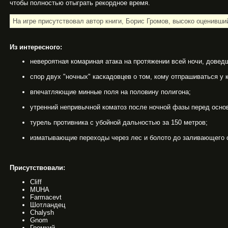
чтобы полностью отыграть рекордное время.
На игре присутствовал автор книги, Борис Громов, высоко оценивши
Из интересного:
невероятная комариная атака на протяжении всей ночи, доведш
спор двух "ночных" каскадовцев о том, кому отпрашиваться у 
впечатляющие минные поля на половину полигона;
утренний непривычной коматоз после ночной фазы перед осно
турель противника с убойной дальностью за 150 метров;
изматывающие переходы через лес и болото до заливающего о
Присутствовали:
Cliff
MUHA
Farmacevt
Шотландец
Chalysh
Gnom
Громкий